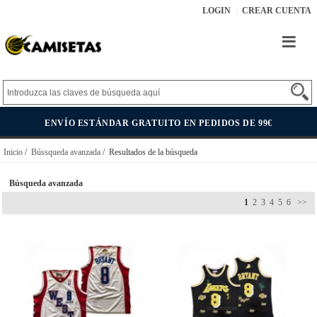
LOGIN
CREAR CUENTA
ENVÍO ESTÁNDAR GRATUITO EN PEDIDOS DE 99€
Inicio
/
Bússqueda avanzada
/ Resultados de la búsqueda
Búsqueda avanzada
1
2
3
4
5
6
>>