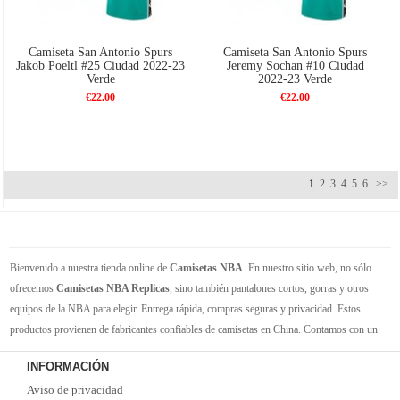
Camiseta San Antonio Spurs
Camiseta San Antonio Spurs
Jakob Poeltl #25 Ciudad 2022-23
Jeremy Sochan #10 Ciudad
Verde
2022-23 Verde
€22.00
€22.00
1
2
3
4
5
6
>>
Bienvenido a nuestra tienda online de
Camisetas NBA
. En nuestro sitio web, no sólo
ofrecemos
Camisetas NBA Replicas
, sino también pantalones cortos, gorras y otros
equipos de la NBA para elegir. Entrega rápida, compras seguras y privacidad. Estos
productos provienen de fabricantes confiables de camisetas en China. Contamos con un
gran inventario de camisetas de la NBA. Disponible en varios tamaños. Siéntete orgulloso
INFORMACIÓN
de tus equipos y jugadores favoritos. ¡Envío rápido! ¡Tiempo de entrega corto! ¡Oportuna
Aviso de privacidad
y buena comunicación! ¡Ofertas actualizadas y camisetas nuevas de vez en cuando!