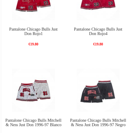
Pantalone Chicago Bulls Just
Pantalone Chicago Bulls Just
Don Rojo1
Don Rojo4
€19.80
€19.80
Pantalone Chicago Bulls Mitchell
Pantalone Chicago Bulls Mitchell
& Ness Just Don 1996-97 Blanco
& Ness Just Don 1996-97 Negro