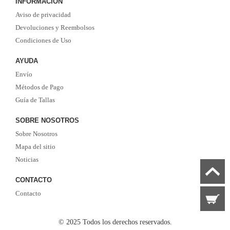
INFORMACIÓN
de tus equipos y jugadores favoritos. ¡Envío rápido! ¡Tiempo de entrega corto! ¡Oportuna
Aviso de privacidad
y buena comunicación! ¡Ofertas actualizadas y camisetas nuevas de vez en cuando!
Satisfacer las necesidades de cada cliente.
Devoluciones y Reembolsos
Condiciones de Uso
AYUDA
Envío
Métodos de Pago
Guía de Tallas
SOBRE NOSOTROS
Sobre Nosotros
Mapa del sitio
Noticias
CONTACTO
Contacto
© 2025 Todos los derechos reservados.