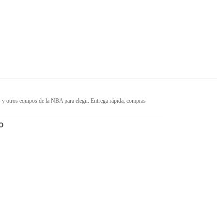
s y otros equipos de la NBA para elegir. Entrega rápida, compras
ble en varios tamaños. Siéntete orgulloso de tus equipos y jugadores
sidades de cada cliente.
O