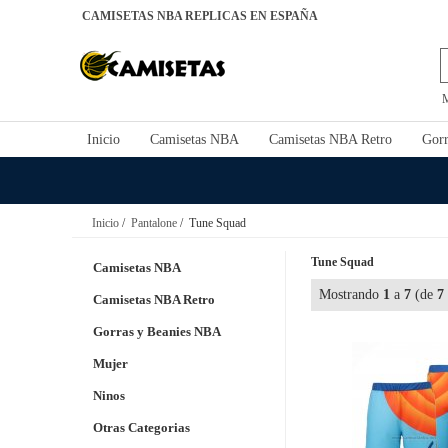
CAMISETAS NBA REPLICAS EN ESPAÑA
Inicio
Camisetas NBA
Camisetas NBA Retro
Gorr
Inicio
/
Pantalone
/ Tune Squad
Tune Squad
Camisetas NBA
Mostrando
1
a
7
(de
7
Camisetas NBA Retro
Gorras y Beanies NBA
Mujer
Ninos
Otras Categorias