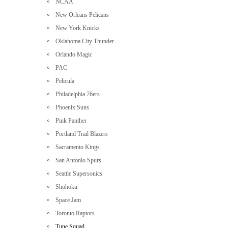
NCAA
New Orleans Pelicans
New York Knicks
Oklahoma City Thunder
Orlando Magic
PAC
Pelicula
Philadelphia 76ers
Phoenix Suns
Pink Panther
Portland Trail Blazers
Sacramento Kings
San Antonio Spurs
Seattle Supersonics
Shohoku
Space Jam
Toronto Raptors
Tune Squad