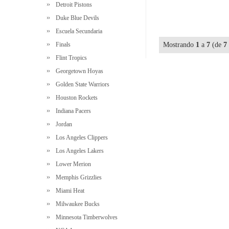
Detroit Pistons
Duke Blue Devils
Escuela Secundaria
Finals
Mostrando
1
a
7
(de
7
Flint Tropics
Georgetown Hoyas
Golden State Warriors
Houston Rockets
Indiana Pacers
Jordan
Los Angeles Clippers
Los Angeles Lakers
Lower Merion
Memphis Grizzlies
Miami Heat
Milwaukee Bucks
Minnesota Timberwolves