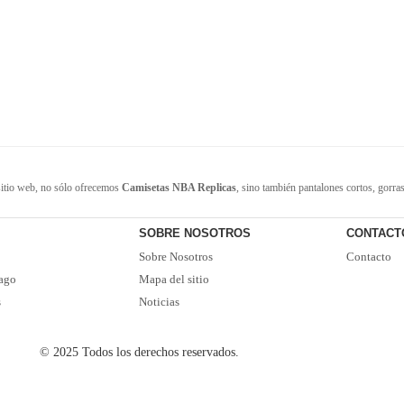
sitio web, no sólo ofrecemos
Camisetas NBA Replicas
, sino también pantalones cortos, gorra
iables de camisetas en China. Contamos con un gran inventario de camisetas de la NBA. Disponi
a comunicación! ¡Ofertas actualizadas y camisetas nuevas de vez en cuando! Satisfacer las nece
SOBRE NOSOTROS
CONTACT
Sobre Nosotros
Contacto
ago
Mapa del sitio
s
Noticias
© 2025 Todos los derechos reservados.