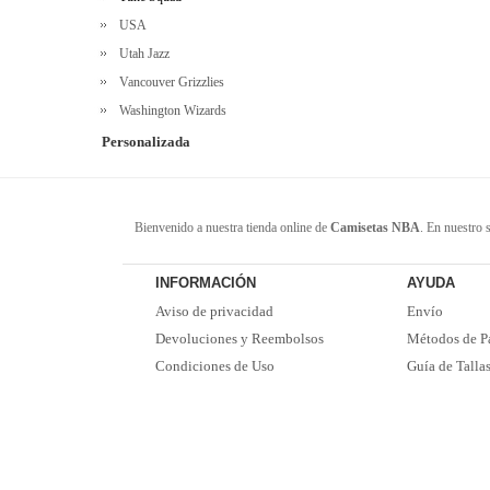
USA
Utah Jazz
Vancouver Grizzlies
Washington Wizards
Personalizada
Bienvenido a nuestra tienda online de
Camisetas NBA
. En nuestro 
seguras y privacidad. Estos productos provienen de fabricantes conf
favoritos. ¡Envío rápido! ¡Tiempo de entrega corto! ¡Oportuna y buen
INFORMACIÓN
AYUDA
Aviso de privacidad
Envío
Devoluciones y Reembolsos
Métodos de P
Condiciones de Uso
Guía de Talla