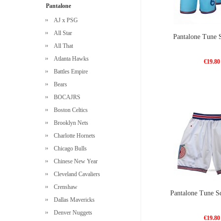
Pantalone
AJ x PSG
All Star
Pantalone Tune 
All That
Atlanta Hawks
€19.80
Battles Empire
Bears
BOCAJRS
Boston Celtics
Brooklyn Nets
Charlotte Hornets
Chicago Bulls
Chinese New Year
Cleveland Cavaliers
Crenshaw
Pantalone Tune S
Dallas Mavericks
Denver Nuggets
€19.80