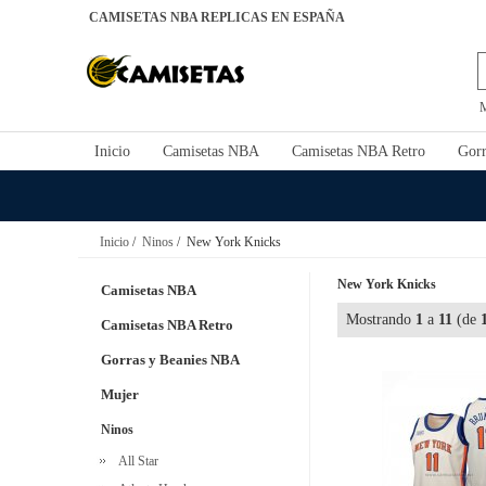
CAMISETAS NBA REPLICAS EN ESPAÑA
Inicio
Camisetas NBA
Camisetas NBA Retro
Gorr
Inicio
/
Ninos
/ New York Knicks
New York Knicks
Camisetas NBA
Mostrando
1
a
11
(de
Camisetas NBA Retro
Gorras y Beanies NBA
Mujer
Ninos
All Star