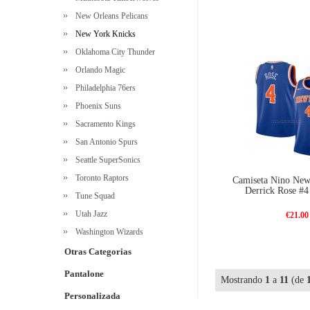
New Orleans Pelicans
New York Knicks
Oklahoma City Thunder
Orlando Magic
Philadelphia 76ers
Phoenix Suns
Sacramento Kings
San Antonio Spurs
Seattle SuperSonics
Toronto Raptors
Camiseta Nino New
Derrick Rose #4
Tune Squad
Utah Jazz
€21.00
Washington Wizards
Otras Categorias
Pantalone
Mostrando
1
a
11
(de
Personalizada