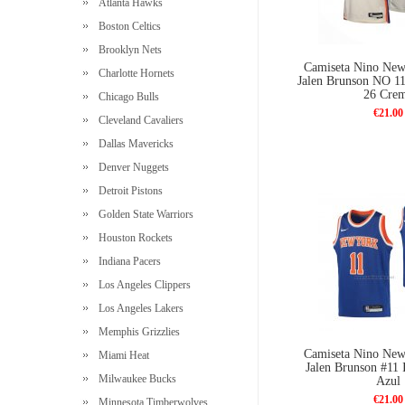
Atlanta Hawks
Boston Celtics
Brooklyn Nets
Camiseta Nino New
Charlotte Hornets
Jalen Brunson NO 1
26 Cre
Chicago Bulls
€21.00
Cleveland Cavaliers
Dallas Mavericks
Denver Nuggets
Detroit Pistons
Golden State Warriors
Houston Rockets
Indiana Pacers
Los Angeles Clippers
Los Angeles Lakers
Memphis Grizzlies
Camiseta Nino New
Miami Heat
Jalen Brunson #11 
Milwaukee Bucks
Azul
€21.00
Minnesota Timberwolves