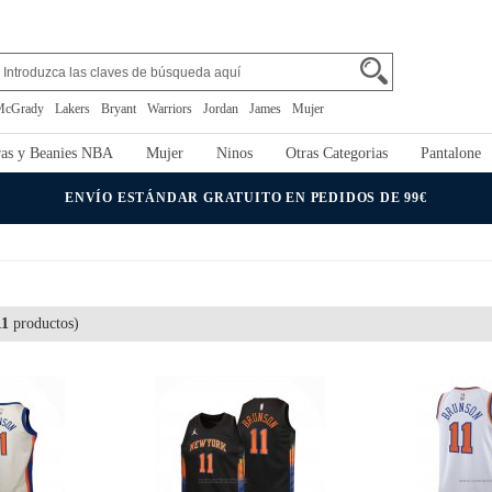
McGrady
Lakers
Bryant
Warriors
Jordan
James
Mujer
as y Beanies NBA
Mujer
Ninos
Otras Categorias
Pantalone
ENVÍO ESTÁNDAR GRATUITO EN PEDIDOS DE 99€
11
productos)