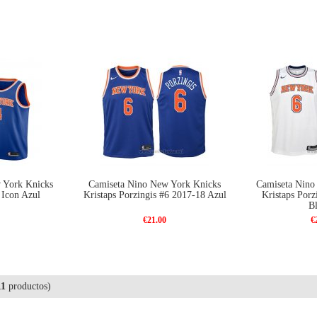
 York Knicks
Camiseta Nino New York Knicks
Camiseta Nino
 Icon Azul
Kristaps Porzingis #6 2017-18 Azul
Kristaps Porz
B
€21.00
€
11
productos)