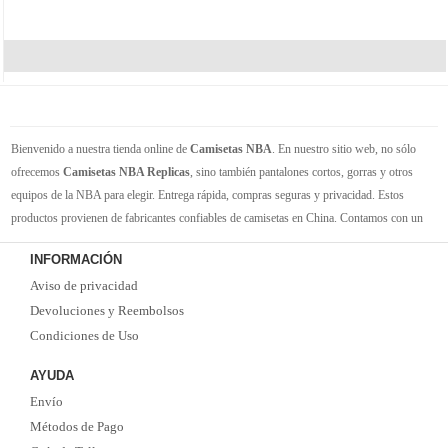
Bienvenido a nuestra tienda online de
Camisetas NBA
. En nuestro sitio web, no sólo
ofrecemos
Camisetas NBA Replicas
, sino también pantalones cortos, gorras y otros
equipos de la NBA para elegir. Entrega rápida, compras seguras y privacidad. Estos
productos provienen de fabricantes confiables de camisetas en China. Contamos con un
gran inventario de camisetas de la NBA. Disponible en varios tamaños. Siéntete orgulloso
INFORMACIÓN
de tus equipos y jugadores favoritos. ¡Envío rápido! ¡Tiempo de entrega corto! ¡Oportuna
Aviso de privacidad
y buena comunicación! ¡Ofertas actualizadas y camisetas nuevas de vez en cuando!
Satisfacer las necesidades de cada cliente.
Devoluciones y Reembolsos
Condiciones de Uso
AYUDA
Envío
Métodos de Pago