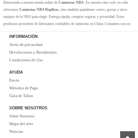
Bienvenido a nuestra tienda online de
Camisetas NBA
. En nuestro sitio web, no sólo
ofrecemos
Camisetas NBA Replicas
, sino también pantalones cortos, gorras y otros
equipos de la NBA para elegir. Entrega rápida, compras seguras y privacidad. Estos
productos provienen de fabricantes confiables de camisetas en China. Contamos con un
gran inventario de camisetas de la NBA. Disponible en varios tamaños. Siéntete orgulloso
INFORMACIÓN
de tus equipos y jugadores favoritos. ¡Envío rápido! ¡Tiempo de entrega corto! ¡Oportuna
Aviso de privacidad
y buena comunicación! ¡Ofertas actualizadas y camisetas nuevas de vez en cuando!
Satisfacer las necesidades de cada cliente.
Devoluciones y Reembolsos
Condiciones de Uso
AYUDA
Envío
Métodos de Pago
Guía de Tallas
SOBRE NOSOTROS
Sobre Nosotros
Mapa del sitio
Noticias