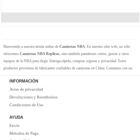
Bienvenido a nuestra tienda online de
Camisetas NBA
. En nuestro sitio web, no sólo
ofrecemos
Camisetas NBA Replicas
, sino también pantalones cortos, gorras y otros
equipos de la NBA para elegir. Entrega rápida, compras seguras y privacidad. Estos
productos provienen de fabricantes confiables de camisetas en China. Contamos con un
gran inventario de camisetas de la NBA. Disponible en varios tamaños. Siéntete orgulloso
INFORMACIÓN
de tus equipos y jugadores favoritos. ¡Envío rápido! ¡Tiempo de entrega corto! ¡Oportuna
Aviso de privacidad
y buena comunicación! ¡Ofertas actualizadas y camisetas nuevas de vez en cuando!
Satisfacer las necesidades de cada cliente.
Devoluciones y Reembolsos
Condiciones de Uso
AYUDA
Envío
Métodos de Pago