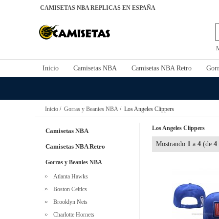
CAMISETAS NBA REPLICAS EN ESPAÑA
Inicio
Camisetas NBA
Camisetas NBA Retro
Gorr
Inicio
/
Gorras y Beanies NBA
/ Los Angeles Clippers
Los Angeles Clippers
Camisetas NBA
Mostrando
1
a
4
(de
4
Camisetas NBA Retro
Gorras y Beanies NBA
Atlanta Hawks
Boston Celtics
Brooklyn Nets
Charlotte Hornets