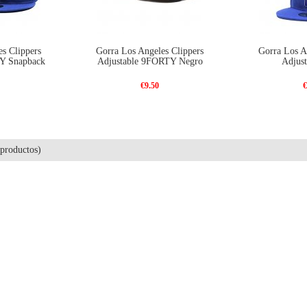
s Clippers
Gorra Los Angeles Clippers
Gorra Los A
TY Snapback
Adjustable 9FORTY Negro
Adjust
€9.50
€
productos)