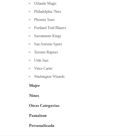
Orlando Magic
Philadelphia 76ers
Phoenix Suns
Portland Trail Blazers
Sacramento Kings
San Antonio Spurs
Toronto Raptors
Utah Jazz
Vince Carter
Washington Wizards
Mujer
Ninos
Otras Categorias
Pantalone
Personalizada