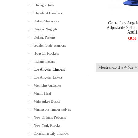
Chicago Bulls
Cleveland Cavaliers
Dallas Mavericks
Gorra Los Angele
Adjustable 9FIF
Denver Nuggets
Azul1
Detroit Pistons
€9.50
Golden State Warriors
Houston Rockets
Indiana Pacers
Mostrando
1
a
4
(de
4
Los Angeles Clippers
Los Angeles Lakers
Memphis Grizzlies
Miami Heat
Milwaukee Bucks
Minnesota Timberwolves
New Orleans Pelicans
New York Knicks
Oklahoma City Thunder