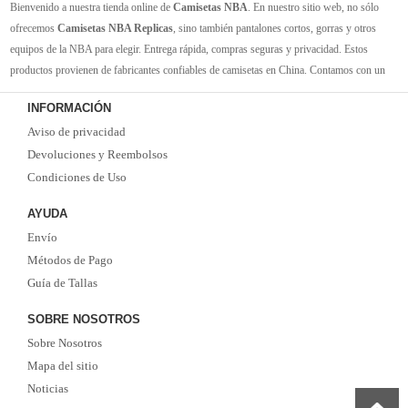
Bienvenido a nuestra tienda online de
Camisetas NBA
. En nuestro sitio web, no sólo
ofrecemos
Camisetas NBA Replicas
, sino también pantalones cortos, gorras y otros
equipos de la NBA para elegir. Entrega rápida, compras seguras y privacidad. Estos
productos provienen de fabricantes confiables de camisetas en China. Contamos con un
gran inventario de camisetas de la NBA. Disponible en varios tamaños. Siéntete orgulloso
INFORMACIÓN
de tus equipos y jugadores favoritos. ¡Envío rápido! ¡Tiempo de entrega corto! ¡Oportuna
Aviso de privacidad
y buena comunicación! ¡Ofertas actualizadas y camisetas nuevas de vez en cuando!
Satisfacer las necesidades de cada cliente.
Devoluciones y Reembolsos
Condiciones de Uso
AYUDA
Envío
Métodos de Pago
Guía de Tallas
SOBRE NOSOTROS
Sobre Nosotros
Mapa del sitio
Noticias