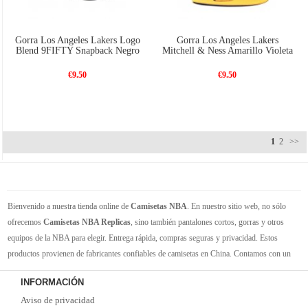
Gorra Los Angeles Lakers Logo
Gorra Los Angeles Lakers
Blend 9FIFTY Snapback Negro
Mitchell & Ness Amarillo Violeta
€9.50
€9.50
1
2
>>
Bienvenido a nuestra tienda online de
Camisetas NBA
. En nuestro sitio web, no sólo
ofrecemos
Camisetas NBA Replicas
, sino también pantalones cortos, gorras y otros
equipos de la NBA para elegir. Entrega rápida, compras seguras y privacidad. Estos
productos provienen de fabricantes confiables de camisetas en China. Contamos con un
gran inventario de camisetas de la NBA. Disponible en varios tamaños. Siéntete orgulloso
INFORMACIÓN
de tus equipos y jugadores favoritos. ¡Envío rápido! ¡Tiempo de entrega corto! ¡Oportuna
Aviso de privacidad
y buena comunicación! ¡Ofertas actualizadas y camisetas nuevas de vez en cuando!