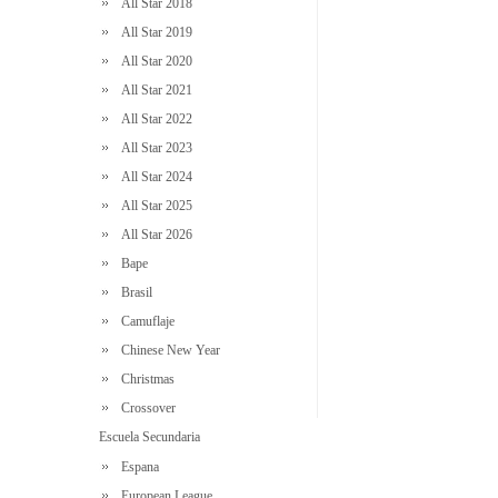
All Star 2018
All Star 2019
All Star 2020
All Star 2021
All Star 2022
All Star 2023
All Star 2024
All Star 2025
All Star 2026
Bape
Brasil
Camuflaje
Chinese New Year
Christmas
Crossover
Escuela Secundaria
Espana
European League