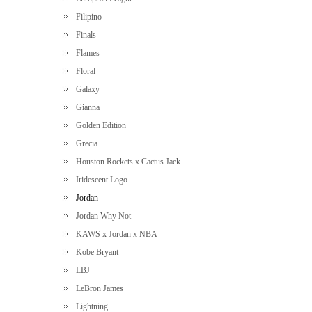
Filipino
Finals
Flames
Floral
Galaxy
Gianna
Golden Edition
Grecia
Houston Rockets x Cactus Jack
Iridescent Logo
Jordan
Jordan Why Not
KAWS x Jordan x NBA
Kobe Bryant
LBJ
LeBron James
Lightning