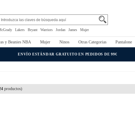
McGrady
Lakers
Bryant
Warriors
Jordan
James
Mujer
as y Beanies NBA
Mujer
Ninos
Otras Categorias
Pantalone
ENVÍO ESTÁNDAR GRATUITO EN PEDIDOS DE 99€
24
productos)