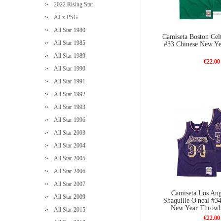
2022 Rising Star
AJ x PSG
All Star 1980
Camiseta Boston Celt
All Star 1985
#33 Chinese New Ye
All Star 1989
€22.00
All Star 1990
All Star 1991
All Star 1992
All Star 1993
All Star 1996
All Star 2003
All Star 2004
All Star 2005
All Star 2006
All Star 2007
Camiseta Los Ang
All Star 2009
Shaquille O'neal #3
New Year Throwb
All Star 2015
€22.00