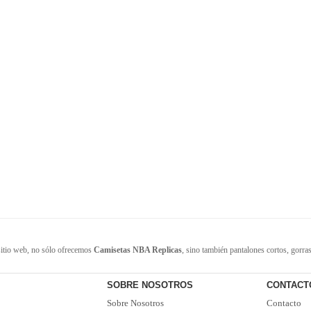
sitio web, no sólo ofrecemos
Camisetas NBA Replicas
, sino también pantalones cortos, gorra
iables de camisetas en China. Contamos con un gran inventario de camisetas de la NBA. Disponi
a comunicación! ¡Ofertas actualizadas y camisetas nuevas de vez en cuando! Satisfacer las nece
SOBRE NOSOTROS
CONTACT
Sobre Nosotros
Contacto