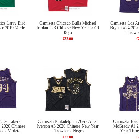
ics Larry Bird
Camiseta Chicago Bulls Michael
Camiseta Los A
ar 2019 Verde
Jordan #23 Chinese New Year 2019
Bryant #24 202
Rojo
Throwba
€22.00
€
eles Lakers
Camiseta Philadelphia 76ers Allen
Camiseta Toro
4 2020 Chinese
Iverson #3 2020 Chinese New Year
McGrady #1 2
ack Violeta
Throwback Negro
Year Thro
€22.00
€