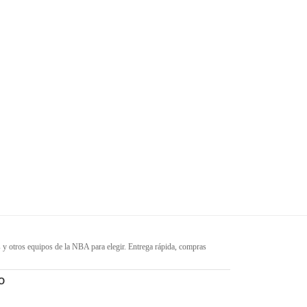
s y otros equipos de la NBA para elegir. Entrega rápida, compras
ble en varios tamaños. Siéntete orgulloso de tus equipos y jugadores
sidades de cada cliente.
O