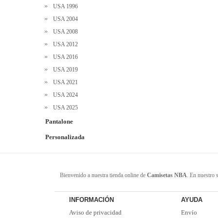
USA 1996
USA 2004
USA 2008
USA 2012
USA 2016
USA 2019
USA 2021
USA 2024
USA 2025
Pantalone
Personalizada
Bienvenido a nuestra tienda online de
Camisetas NBA
. En nuestro 
seguras y privacidad. Estos productos provienen de fabricantes conf
favoritos. ¡Envío rápido! ¡Tiempo de entrega corto! ¡Oportuna y buen
INFORMACIÓN
AYUDA
Aviso de privacidad
Envío