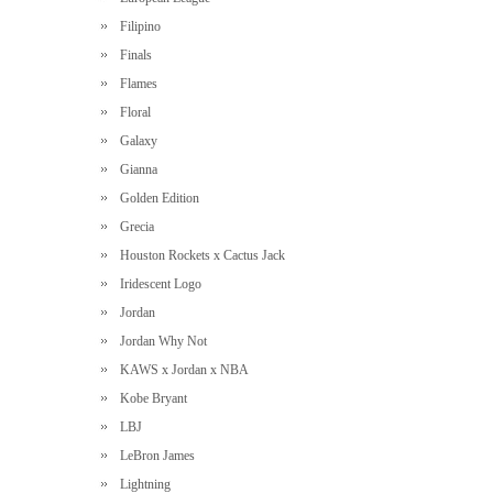
Filipino
Finals
Flames
Floral
Galaxy
Gianna
Golden Edition
Grecia
Houston Rockets x Cactus Jack
Iridescent Logo
Jordan
Jordan Why Not
KAWS x Jordan x NBA
Kobe Bryant
LBJ
LeBron James
Lightning