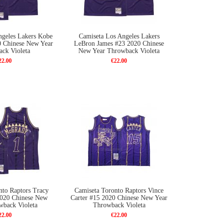
ngeles Lakers Kobe
Camiseta Los Angeles Lakers
0 Chinese New Year
LeBron James #23 2020 Chinese
ck Violeta
New Year Throwback Violeta
22.00
€22.00
nto Raptors Tracy
Camiseta Toronto Raptors Vince
020 Chinese New
Carter #15 2020 Chinese New Year
wback Violeta
Throwback Violeta
22.00
€22.00