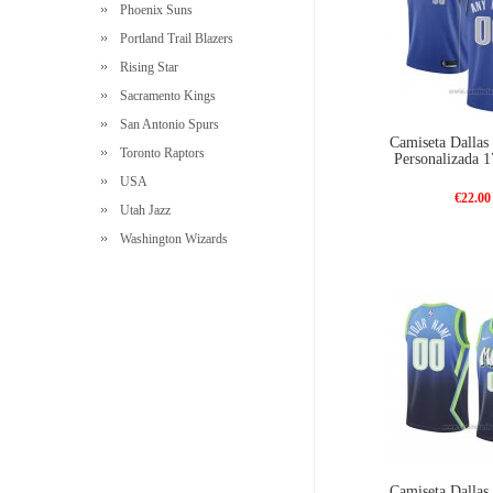
Phoenix Suns
Portland Trail Blazers
Rising Star
Sacramento Kings
San Antonio Spurs
Camiseta Dallas
Toronto Raptors
Personalizada 1
USA
€22.00
Utah Jazz
Washington Wizards
Camiseta Dallas