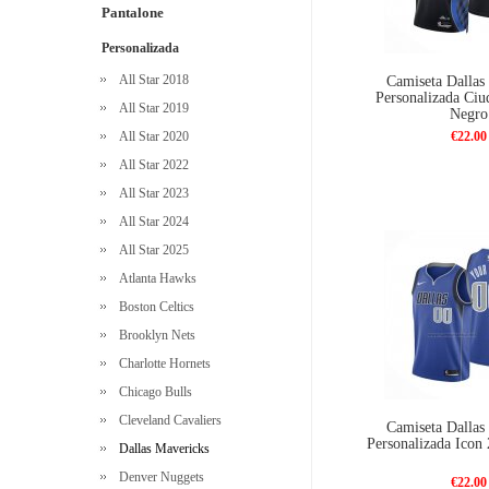
Pantalone
Personalizada
All Star 2018
Camiseta Dallas
Personalizada Ciu
All Star 2019
Negro
All Star 2020
€22.00
All Star 2022
All Star 2023
All Star 2024
All Star 2025
Atlanta Hawks
Boston Celtics
Brooklyn Nets
Charlotte Hornets
Chicago Bulls
Cleveland Cavaliers
Camiseta Dallas
Personalizada Icon
Dallas Mavericks
Denver Nuggets
€22.00