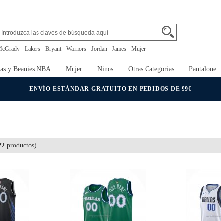
McGrady
Lakers
Bryant
Warriors
Jordan
James
Mujer
as y Beanies NBA
Mujer
Ninos
Otras Categorias
Pantalone
ENVÍO ESTÁNDAR GRATUITO EN PEDIDOS DE 99€
22
productos)