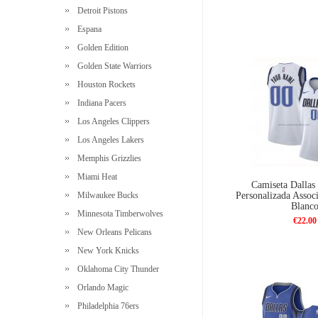
Detroit Pistons
Espana
Golden Edition
Golden State Warriors
Houston Rockets
Indiana Pacers
Los Angeles Clippers
Los Angeles Lakers
Memphis Grizzlies
Miami Heat
Camiseta Dallas
Milwaukee Bucks
Personalizada Assoc
Blanc
Minnesota Timberwolves
€22.00
New Orleans Pelicans
New York Knicks
Oklahoma City Thunder
Orlando Magic
Philadelphia 76ers