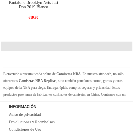
Pantalone Brooklyn Nets Just
Don 2019 Blanco
€19.80
Bienvenido a nuestra tienda online de
Camisetas NBA
. En nuestro sitio web, no sólo
ofrecemos
Camisetas NBA Replicas
, sino también pantalones cortos, gorras y otros
equipos de la NBA para elegir. Entrega rápida, compras seguras y privacidad. Estos
productos provienen de fabricantes confiables de camisetas en China. Contamos con un
gran inventario de camisetas de la NBA. Disponible en varios tamaños. Siéntete orgulloso
INFORMACIÓN
de tus equipos y jugadores favoritos. ¡Envío rápido! ¡Tiempo de entrega corto! ¡Oportuna
Aviso de privacidad
y buena comunicación! ¡Ofertas actualizadas y camisetas nuevas de vez en cuando!
Satisfacer las necesidades de cada cliente.
Devoluciones y Reembolsos
Condiciones de Uso