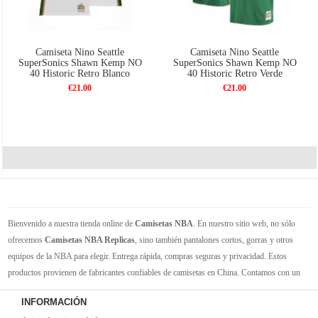
Camiseta Nino Seattle
Camiseta Nino Seattle
SuperSonics Shawn Kemp NO
SuperSonics Shawn Kemp NO
40 Historic Retro Blanco
40 Historic Retro Verde
€21.00
€21.00
Bienvenido a nuestra tienda online de
Camisetas NBA
. En nuestro sitio web, no sólo
ofrecemos
Camisetas NBA Replicas
, sino también pantalones cortos, gorras y otros
equipos de la NBA para elegir. Entrega rápida, compras seguras y privacidad. Estos
productos provienen de fabricantes confiables de camisetas en China. Contamos con un
gran inventario de camisetas de la NBA. Disponible en varios tamaños. Siéntete orgulloso
INFORMACIÓN
de tus equipos y jugadores favoritos. ¡Envío rápido! ¡Tiempo de entrega corto! ¡Oportuna