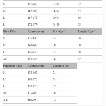
S
157-162
82-86
62
M
162-167
86-90
64
L
167-172
90-94
66
L
172-177
94-98
68
Nino Talla
Estatura(cm)
Busto(cm)
Longitud (cm)
S
135-140
84
56
M
140-145
88
58
L
145-150
92
60
XL
150-155
96
62
Pantalone Talla
Estatura(cm)
Longitud (cm)
S
155-165
51
M
165-170
54
L
170-175
57
XL
175-180
60
XXL
180-190
63