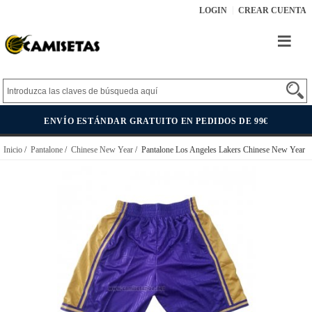
LOGIN
CREAR CUENTA
ENVÍO ESTÁNDAR GRATUITO EN PEDIDOS DE 99€
Inicio
/
Pantalone
/
Chinese New Year
/ Pantalone Los Angeles Lakers Chinese New Year
Violeta