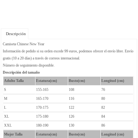
Descripción
Camiseta Chinese New Year
Información de pedido si su orden excede 99 euros, podemos ofrecer el envío libre. Envío
gratis (10 a 20 días) a través de correos internacional.
Número de seguimiento disponible.
Descripción del tamaño
Adulto Talla
Estatura(cm)
Busto(cm)
Longitud (cm)
S
155-165
108
76
M
165-170
116
80
L
170-175
122
82
XL
175-180
126
84
XXL
180-190
130
86
Mujer Talla
Estatura(cm)
Busto(cm)
Longitud (cm)