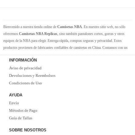
Bienvenido a nuestra tienda online de
Camisetas NBA
. En nuestro sitio web, no sólo
ofrecemos
Camisetas NBA Replicas
, sino también pantalones cortos, gorras y otros
equipos de la NBA para elegir. Entrega rápida, compras seguras y privacidad. Estos
productos provienen de fabricantes confiables de camisetas en China. Contamos con un
gran inventario de camisetas de la NBA. Disponible en varios tamaños. Siéntete orgulloso
INFORMACIÓN
de tus equipos y jugadores favoritos. ¡Envío rápido! ¡Tiempo de entrega corto! ¡Oportuna
Aviso de privacidad
y buena comunicación! ¡Ofertas actualizadas y camisetas nuevas de vez en cuando!
Satisfacer las necesidades de cada cliente.
Devoluciones y Reembolsos
Condiciones de Uso
AYUDA
Envío
Métodos de Pago
Guía de Tallas
SOBRE NOSOTROS