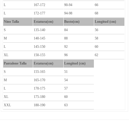
L
167-172
90-94
66
L
172-177
94-98
68
Nino Talla
Estatura(cm)
Busto(cm)
Longitud (cm)
S
135-140
84
56
M
140-145
88
58
L
145-150
92
60
XL
150-155
96
62
Pantalone Talla
Estatura(cm)
Longitud (cm)
S
155-165
51
M
165-170
54
L
170-175
57
XL
175-180
60
XXL
180-190
63