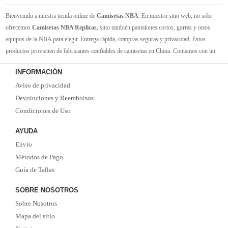
Bienvenido a nuestra tienda online de
Camisetas NBA
. En nuestro sitio web, no sólo
ofrecemos
Camisetas NBA Replicas
, sino también pantalones cortos, gorras y otros
equipos de la NBA para elegir. Entrega rápida, compras seguras y privacidad. Estos
productos provienen de fabricantes confiables de camisetas en China. Contamos con un
gran inventario de camisetas de la NBA. Disponible en varios tamaños. Siéntete orgulloso
INFORMACIÓN
de tus equipos y jugadores favoritos. ¡Envío rápido! ¡Tiempo de entrega corto! ¡Oportuna
Aviso de privacidad
y buena comunicación! ¡Ofertas actualizadas y camisetas nuevas de vez en cuando!
Satisfacer las necesidades de cada cliente.
Devoluciones y Reembolsos
Condiciones de Uso
AYUDA
Envío
Métodos de Pago
Guía de Tallas
SOBRE NOSOTROS
Sobre Nosotros
Mapa del sitio