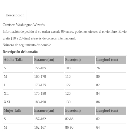
Descripción
Camiseta Washington Wizards
Información de pedido si su orden excede 99 euros, podemos ofrecer el envío libre. Envío
gratis (10 a 20 días) a través de correos internacional.
Número de seguimiento disponible.
Descripción del tamaño
Adulto Talla
Estatura(cm)
Busto(cm)
Longitud (cm)
S
155-165
108
76
M
165-170
116
80
L
170-175
122
82
XL
175-180
126
84
XXL
180-190
130
86
Mujer Talla
Estatura(cm)
Busto(cm)
Longitud (cm)
S
157-162
82-86
62
M
162-167
86-90
64